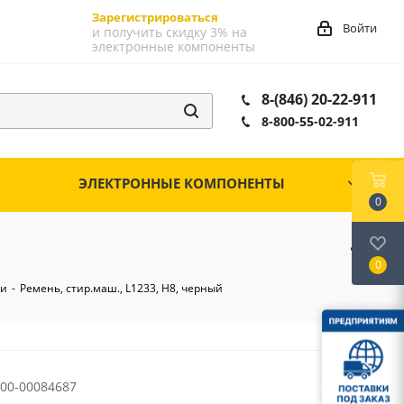
Зарегистрироваться
Войти
и получить скидку 3% на
электронные компоненты
8-(846) 20-22-911
8-800-55-02-911
ЭЛЕКТРОННЫЕ КОМПОНЕНТЫ
0
0
ни
-
Ремень, стир.маш., L1233, H8, черный
00-00084687