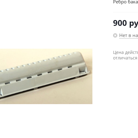
Ребро бака
900
ру
Нет в н
Цена дейст
отличаться