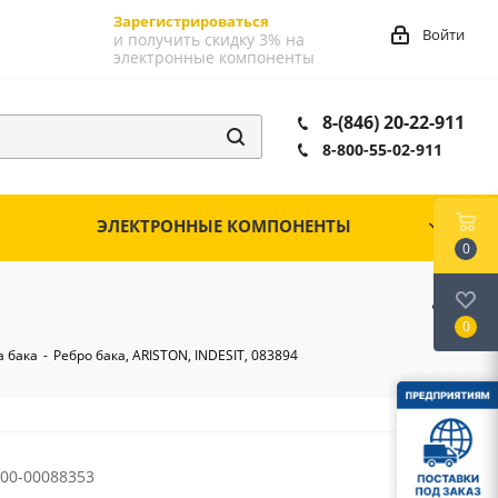
Зарегистрироваться
Войти
и получить скидку 3% на
электронные компоненты
8-(846) 20-22-911
8-800-55-02-911
ЭЛЕКТРОННЫЕ КОМПОНЕНТЫ
0
0
а бака
-
Ребро бака, ARISTON, INDESIT, 083894
00-00088353