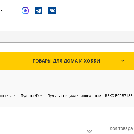
ты
ТОВАРЫ ДЛЯ ДОМА И ХОББИ
троника
-
Пульты ДУ
-
Пульты специализированные
-
BEKO RC5B718F
Код товара