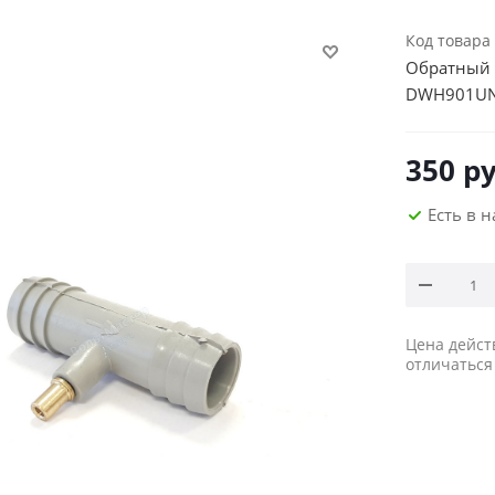
Код товара
Обратный 
DWH901U
350
ру
Есть в 
Цена дейст
отличаться