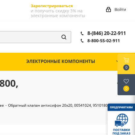
Зарегистрироваться
Войти
и получить скидку 3% на
электронные компоненты
8-(846) 20-22-911
8-800-55-02-911
ЭЛЕКТРОННЫЕ КОМПОНЕНТЫ
0
800,
0
ее
-
Обратный клапан антисифон 20х20, 00541024, 95101800,