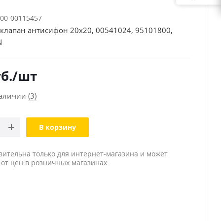
00-00115457
клапан антисифон 20х20, 00541024, 95101800,
N
б.
/шт
наличии
(3)
В корзину
вительна только для интернет-магазина и может
 от цен в розничных магазинах