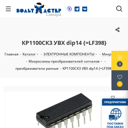
КР1100СК3 УВХ dip14 {=LF398}
Главная
-
Каталог
-
ЭЛЕКТРОННЫЕ КОМПОНЕНТЫ
-
Микросхемы
-
Микросхемы преобразователей сигналов
-
0
преобразователи разные
-
КР1100СК3 УВХ dip14 {=LF398}
0