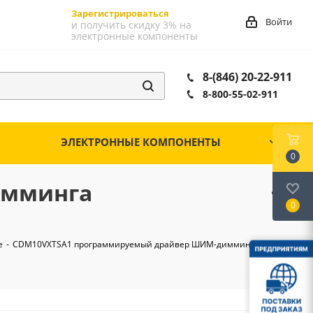
Зарегистрироваться
Войти
и получить скидку 3% на
электронные компоненты
8-(846) 20-22-911
8-800-55-02-911
ЭЛЕКТРОННЫЕ КОМПОНЕНТЫ
0
имминга
0
е
-
CDM10VXTSA1 программируемый драйвер ШИМ-димминга sot23-6