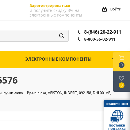
Зарегистрироваться
Войти
и получить скидку 3% на
электронные компоненты
8-(846) 20-22-911
8-800-55-02-911
ЭЛЕКТРОННЫЕ КОМПОНЕНТЫ
0
6576
0
и, ручки люка
-
Ручка люка, ARISTON, INDESIT, 092158, DHL001AR,