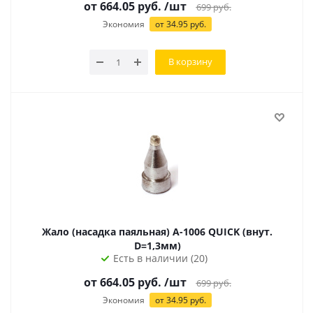
от
664.05
руб.
/шт
699
руб.
Экономия
от
34.95
руб.
В корзину
Жало (насадка паяльная) A-1006 QUICK (внут.
D=1,3мм)
Есть в наличии (20)
от
664.05
руб.
/шт
699
руб.
Экономия
от
34.95
руб.