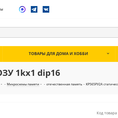
ты
ТОВАРЫ ДЛЯ ДОМА И ХОББИ
ЗУ 1kх1 dip16
-
Микросхемы памяти
-
отечественная память
-
КР565РУ2А статическ
Код товара