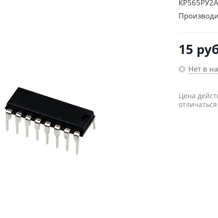
КР565РУ2А
Производи
15
руб
Нет в н
Цена дейст
отличаться