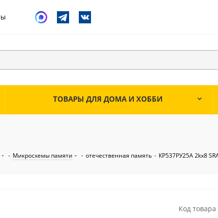
ты
ТОВАРЫ ДЛЯ ДОМА И ХОББИ
-
Микросхемы памяти
-
отечественная память
-
КР537РУ25А 2kх8 S
Код товара