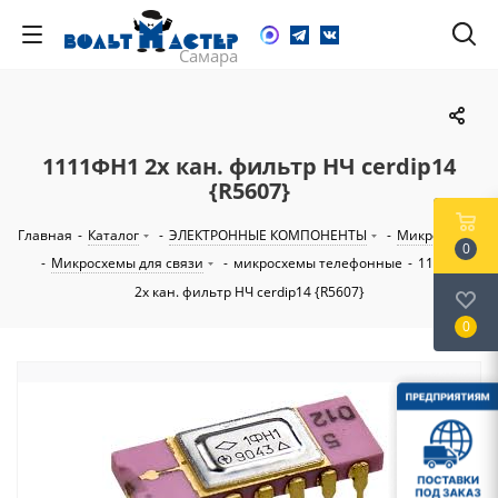
1111ФН1 2х кан. фильтр НЧ cerdip14
{R5607}
Главная
-
Каталог
-
ЭЛЕКТРОННЫЕ КОМПОНЕНТЫ
-
Микросхемы
0
-
Микросхемы для связи
-
микросхемы телефонные
-
1111ФН1
2х кан. фильтр НЧ cerdip14 {R5607}
0