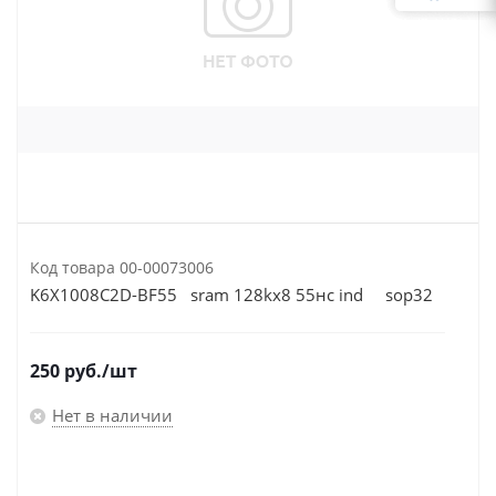
Код товара
00-00073006
K6X1008C2D-BF55 sram 128kx8 55нс ind sop32
250
руб.
/шт
Нет в наличии