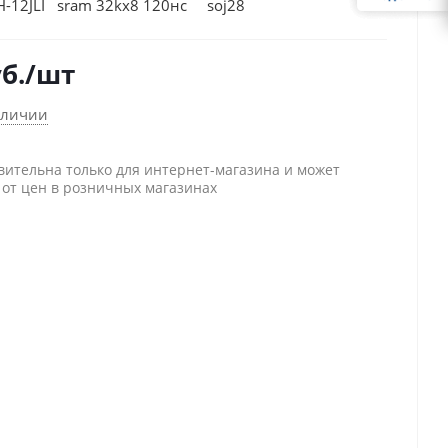
H-12JLI sram 32kх8 120нс soj28
б.
/шт
аличии
вительна только для интернет-магазина и может
 от цен в розничных магазинах