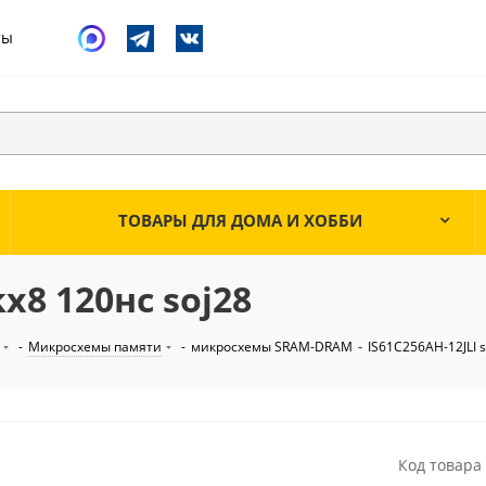
ты
ТОВАРЫ ДЛЯ ДОМА И ХОББИ
х8 120нс soj28
-
Микросхемы памяти
-
микросхемы SRAM-DRAM
-
IS61C256AH-12JLI 
Код товара