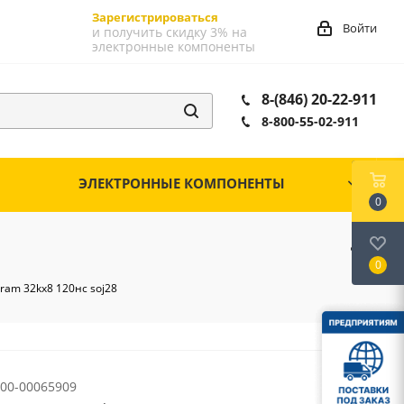
Зарегистрироваться
Войти
и получить скидку 3% на
электронные компоненты
8-(846) 20-22-911
8-800-55-02-911
ЭЛЕКТРОННЫЕ КОМПОНЕНТЫ
0
0
sram 32kх8 120нс soj28
00-00065909