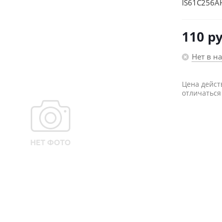
IS61C256A
110
ру
Нет в н
Цена дейст
отличаться