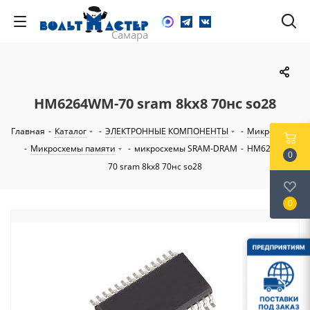
HM6264WM-70 sram 8kx8 70нс so28
Главная
-
Каталог
-
ЭЛЕКТРОННЫЕ КОМПОНЕНТЫ
-
Микросхемы
-
Микросхемы памяти
-
микросхемы SRAM-DRAM
-
HM6264WM-
0
70 sram 8kx8 70нс so28
0