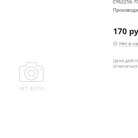
CY62256-7
Производи
170
ру
Нет в н
Цена дейст
отличаться