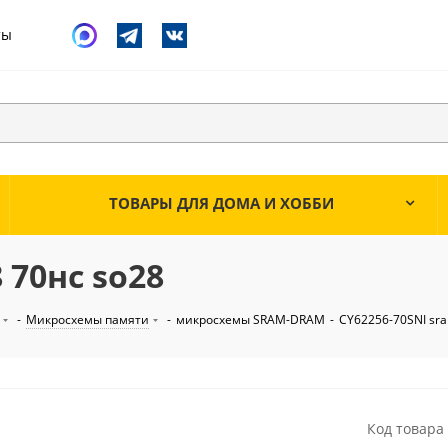
ты
ТОВАРЫ ДЛЯ ДОМА И ХОББИ
 70нс so28
-
Микросхемы памяти
-
микросхемы SRAM-DRAM
-
CY62256-70SNI sra
Код товара