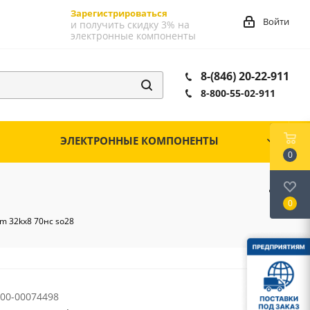
Зарегистрироваться
Войти
и получить скидку 3% на
электронные компоненты
8-(846) 20-22-911
8-800-55-02-911
ЭЛЕКТРОННЫЕ КОМПОНЕНТЫ
0
0
m 32kx8 70нс so28
00-00074498