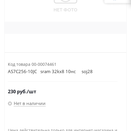
Код товара
00-00074461
AS7C256-10JC sram 32kx8 10нс soj28
230
руб.
/шт
Нет в наличии
Цена действительна только для интернет-магазина и