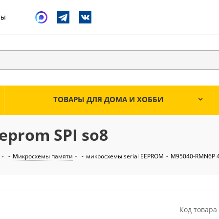
ты
ТОВАРЫ ДЛЯ ДОМА И ХОББИ
eprom SPI so8
-
Микросхемы памяти
-
микросхемы serial EEPROM
-
M95040-RMN6P 4k
Код товара