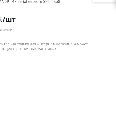
N6P 4k serial eeprom SPI so8
.
/шт
аличии
вительна только для интернет-магазина и может
 от цен в розничных магазинах