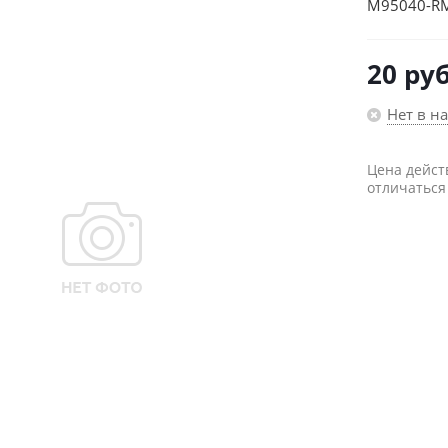
M95040-RM
20
руб
Нет в н
Цена дейст
отличаться