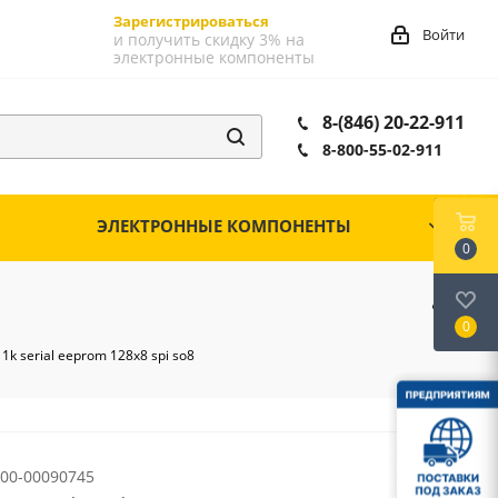
Зарегистрироваться
Войти
и получить скидку 3% на
электронные компоненты
8-(846) 20-22-911
8-800-55-02-911
ЭЛЕКТРОННЫЕ КОМПОНЕНТЫ
0
0
k serial eeprom 128x8 spi so8
00-00090745