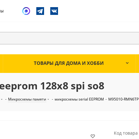
ты
ТОВАРЫ ДЛЯ ДОМА И ХОББИ
eeprom 128x8 spi so8
-
Микросхемы памяти
-
микросхемы serial EEPROM
-
M95010-RMN6TP 1
Код товара