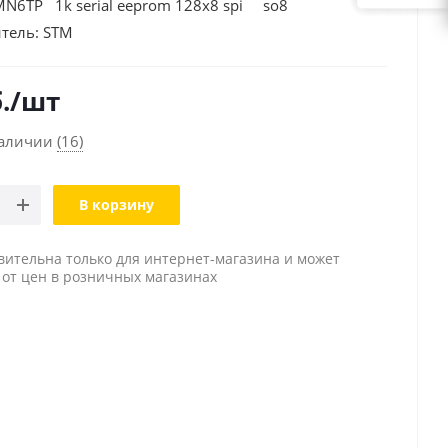
N6TP 1k serial eeprom 128x8 spi so8
тель:
STM
.
/шт
наличии
(16)
В корзину
вительна только для интернет-магазина и может
 от цен в розничных магазинах