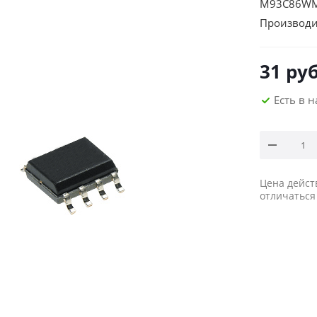
M93C86WMN
Производи
31
руб
Есть в 
Цена дейст
отличаться