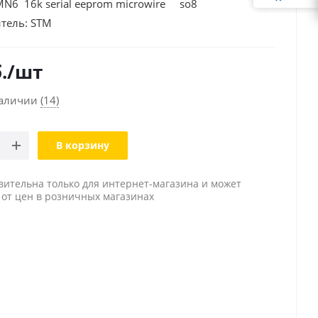
6 16k serial eeprom microwire so8
тель:
STM
.
/шт
наличии
(14)
В корзину
вительна только для интернет-магазина и может
 от цен в розничных магазинах