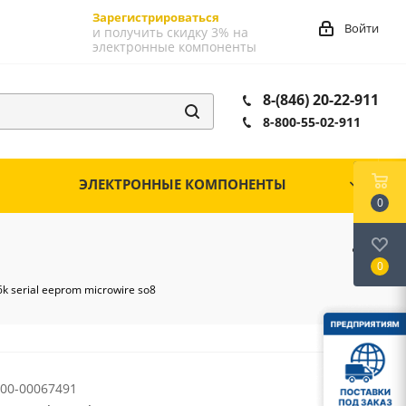
Зарегистрироваться
Войти
и получить скидку 3% на
электронные компоненты
8-(846) 20-22-911
8-800-55-02-911
ЭЛЕКТРОННЫЕ КОМПОНЕНТЫ
0
0
serial eeprom microwire so8
00-00067491