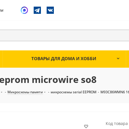
ты
ТОВАРЫ ДЛЯ ДОМА И ХОББИ
eprom microwire so8
-
Микросхемы памяти
-
микросхемы serial EEPROM
-
M93C86WMN6 16k 
Код товара