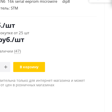
6 16k serial eeprom microwire dip8
тель:
STM
.
/шт
окупке от 25 шт
руб./шт
наличии
(47)
В корзину
вительна только для интернет-магазина и может
 от цен в розничных магазинах