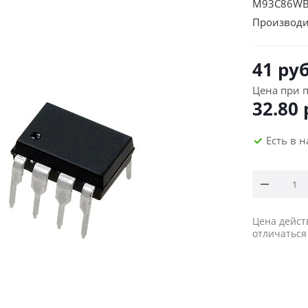
M93C86WBN
Производи
41
руб
Цена при п
32.80
Есть в 
Цена дейст
отличаться