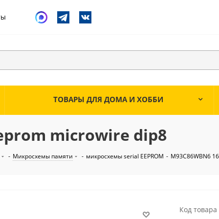
ты
ТОВАРЫ ДЛЯ ДОМА И ХОББИ
eprom microwire dip8
-
Микросхемы памяти
-
микросхемы serial EEPROM
-
M93C86WBN6 16k 
Код товара