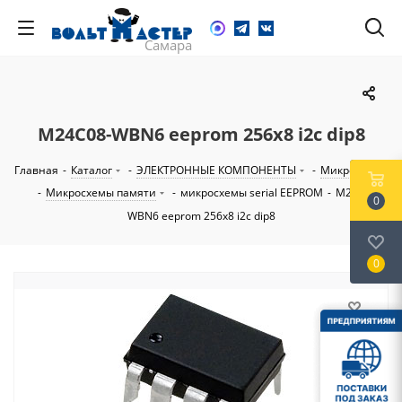
M24C08-WBN6 eeprom 256x8 i2c dip8
Главная
-
Каталог
-
ЭЛЕКТРОННЫЕ КОМПОНЕНТЫ
-
Микросхемы
-
Микросхемы памяти
-
микросхемы serial EEPROM
-
M24C08-
0
WBN6 eeprom 256x8 i2c dip8
0