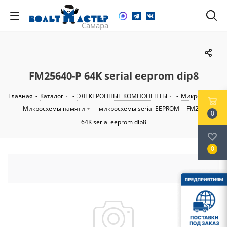
FM25640-P 64K serial eeprom dip8
Главная
-
Каталог
-
ЭЛЕКТРОННЫЕ КОМПОНЕНТЫ
-
Микросхемы
-
Микросхемы памяти
-
микросхемы serial EEPROM
-
FM25640-P
0
64K serial eeprom dip8
0