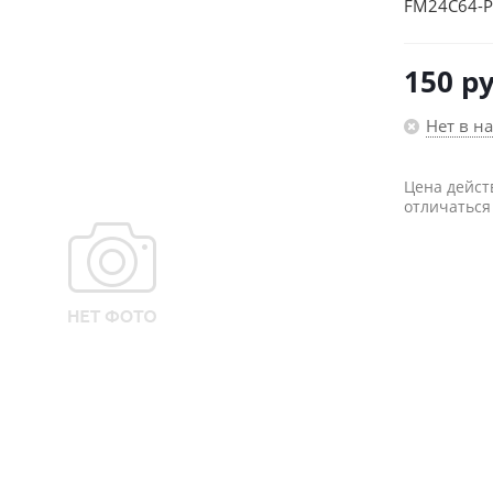
FM24C64-P
150
ру
Нет в н
Цена дейст
отличаться