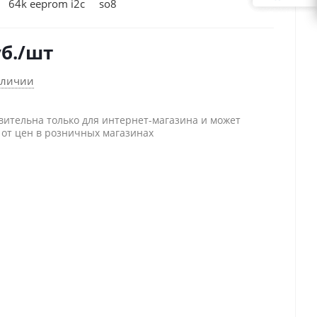
 64k eeprom i2c so8
б.
/шт
аличии
вительна только для интернет-магазина и может
 от цен в розничных магазинах