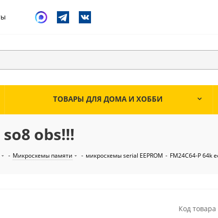
ты
ТОВАРЫ ДЛЯ ДОМА И ХОББИ
so8 obs!!!
-
Микросхемы памяти
-
микросхемы serial EEPROM
-
FM24C64-P 64k ee
Код товара