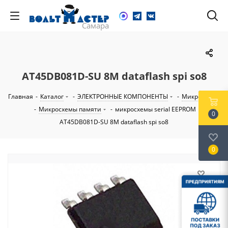
AT45DB081D-SU 8M dataflash spi so8
Главная
-
Каталог
-
ЭЛЕКТРОННЫЕ КОМПОНЕНТЫ
-
Микросхемы
-
Микросхемы памяти
-
микросхемы serial EEPROM
-
0
AT45DB081D-SU 8M dataflash spi so8
0