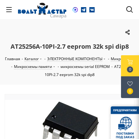
AT25256A-10PI-2.7 eeprom 32k spi dip8
Главная
-
Каталог
-
ЭЛЕКТРОННЫЕ КОМПОНЕНТЫ
-
Микросхемы
-
Микросхемы памяти
-
микросхемы serial EEPROM
-
AT25256A-
0
10PI-2.7 eeprom 32k spi dip8
0