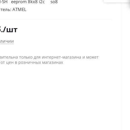
-SH eeprom 8kх8 i2c so8
тель:
ATMEL
.
/шт
аличии
вительна только для интернет-магазина и может
 от цен в розничных магазинах