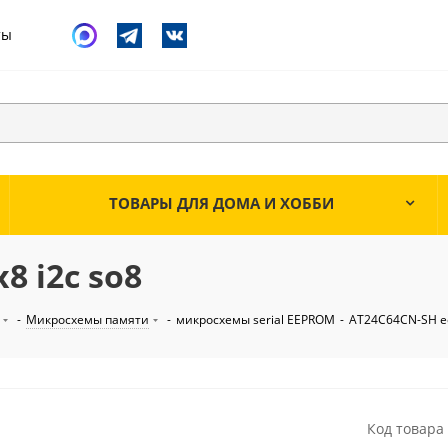
ты
ТОВАРЫ ДЛЯ ДОМА И ХОББИ
8 i2c so8
-
Микросхемы памяти
-
микросхемы serial EEPROM
-
AT24C64CN-SH ee
Код товара