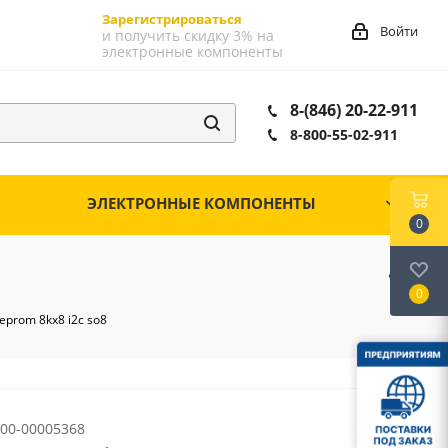
Зарегистрироваться
Войти
и получить скидку 3% на
электронные компоненты
8-(846) 20-22-911
8-800-55-02-911
ЭЛЕКТРОННЫЕ КОМПОНЕНТЫ
0
0
prom 8kх8 i2c so8
00-00005368