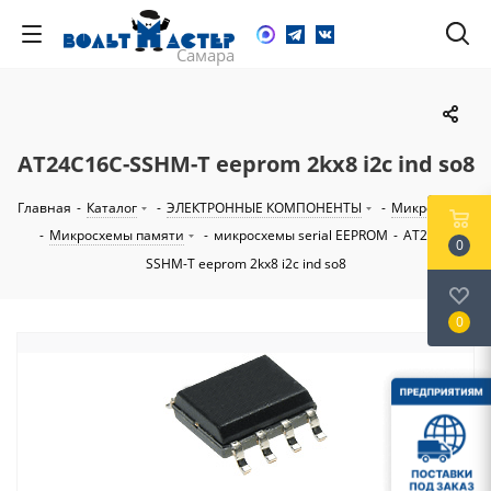
AT24C16C-SSHM-T eeprom 2kx8 i2c ind so8
Главная
-
Каталог
-
ЭЛЕКТРОННЫЕ КОМПОНЕНТЫ
-
Микросхемы
-
Микросхемы памяти
-
микросхемы serial EEPROM
-
AT24C16C-
0
SSHM-T eeprom 2kx8 i2c ind so8
0