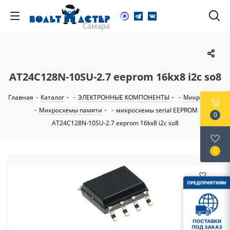
AT24C128N-10SU-2.7 eeprom 16kх8 i2c so8
Главная
-
Каталог
-
ЭЛЕКТРОННЫЕ КОМПОНЕНТЫ
-
Микросхемы
-
Микросхемы памяти
-
микросхемы serial EEPROM
-
0
AT24C128N-10SU-2.7 eeprom 16kх8 i2c so8
0