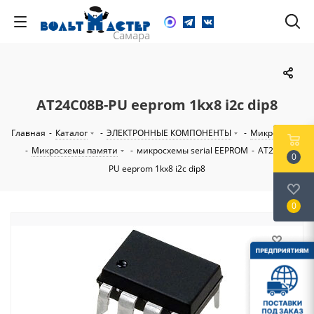
AT24C08B-PU eeprom 1kх8 i2c dip8
Главная
-
Каталог
-
ЭЛЕКТРОННЫЕ КОМПОНЕНТЫ
-
Микросхемы
-
Микросхемы памяти
-
микросхемы serial EEPROM
-
AT24C08B-
0
PU eeprom 1kх8 i2c dip8
0