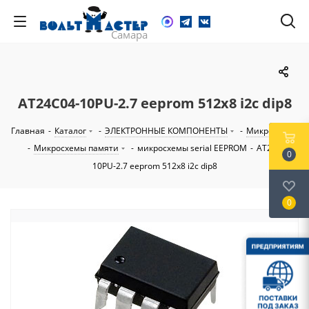
AT24C04-10PU-2.7 eeprom 512х8 i2c dip8
Главная
-
Каталог
-
ЭЛЕКТРОННЫЕ КОМПОНЕНТЫ
-
Микросхемы
-
Микросхемы памяти
-
микросхемы serial EEPROM
-
AT24C04-
0
10PU-2.7 eeprom 512х8 i2c dip8
0