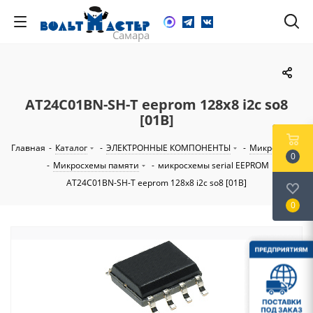
AT24C01BN-SH-T eeprom 128х8 i2c so8
[01B]
Главная
-
Каталог
-
ЭЛЕКТРОННЫЕ КОМПОНЕНТЫ
-
Микросхемы
0
-
Микросхемы памяти
-
микросхемы serial EEPROM
-
AT24C01BN-SH-T eeprom 128х8 i2c so8 [01B]
0