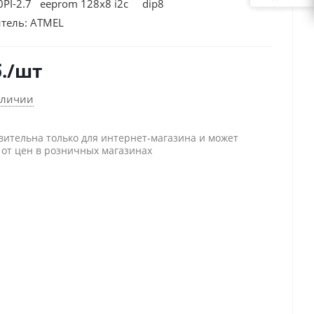
0PI-2.7 eeprom 128х8 i2c dip8
тель:
ATMEL
.
/шт
аличии
вительна только для интернет-магазина и может
 от цен в розничных магазинах