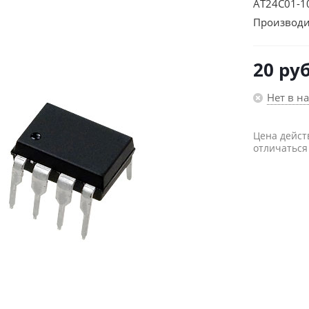
AT24C01-1
Производи
20
руб
Нет в н
Цена дейст
отличаться