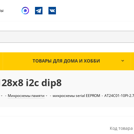
ты
ТОВАРЫ ДЛЯ ДОМА И ХОББИ
28х8 i2c dip8
-
Микросхемы памяти
-
микросхемы serial EEPROM
-
AT24C01-10PI-2.7
Код товара