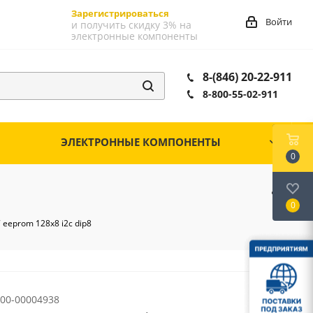
Зарегистрироваться
Войти
и получить скидку 3% на
электронные компоненты
8-(846) 20-22-911
8-800-55-02-911
ЭЛЕКТРОННЫЕ КОМПОНЕНТЫ
0
0
 eeprom 128х8 i2c dip8
00-00004938