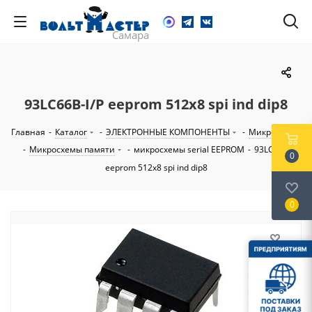
93LC66B-I/P eeprom 512x8 spi ind dip8
Главная
-
Каталог
-
ЭЛЕКТРОННЫЕ КОМПОНЕНТЫ
-
Микросхемы
-
Микросхемы памяти
-
микросхемы serial EEPROM
-
93LC66B-I/P
0
eeprom 512x8 spi ind dip8
0