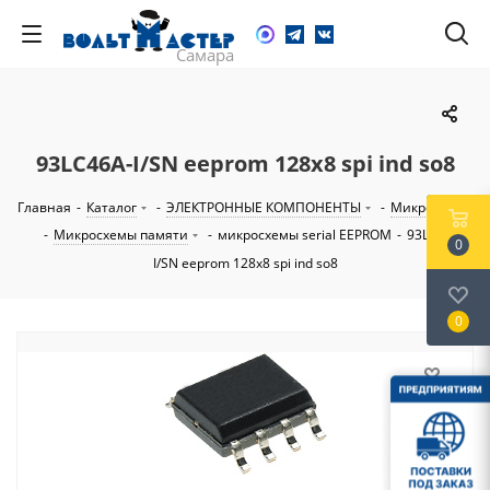
93LC46A-I/SN eeprom 128x8 spi ind so8
Главная
-
Каталог
-
ЭЛЕКТРОННЫЕ КОМПОНЕНТЫ
-
Микросхемы
-
Микросхемы памяти
-
микросхемы serial EEPROM
-
93LC46A-
0
I/SN eeprom 128x8 spi ind so8
0