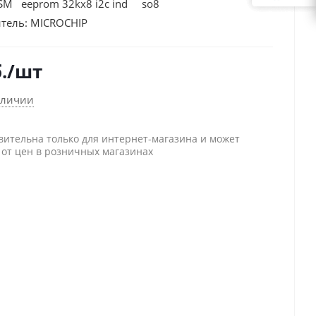
/SM eeprom 32kx8 i2c ind so8
тель:
MICROCHIP
.
/шт
аличии
вительна только для интернет-магазина и может
 от цен в розничных магазинах