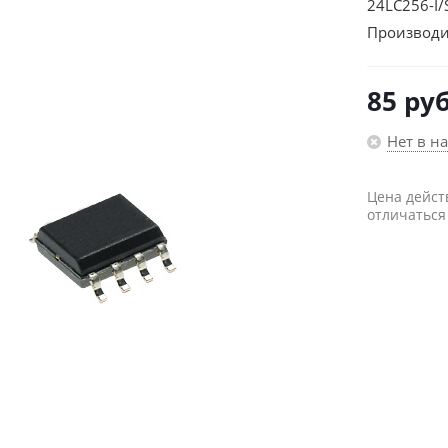
24LC256-I
Производи
85
руб
Нет в н
Цена дейст
отличаться