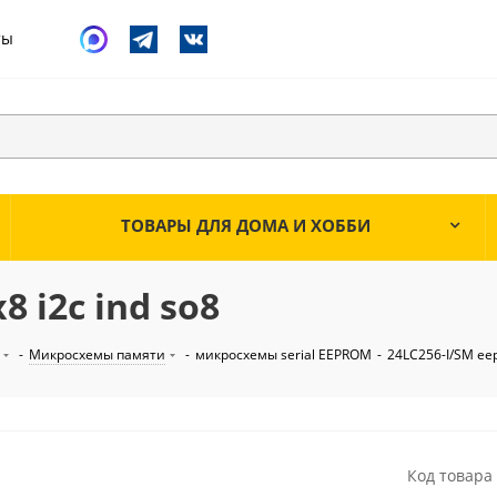
ты
ТОВАРЫ ДЛЯ ДОМА И ХОББИ
 i2c ind so8
-
Микросхемы памяти
-
микросхемы serial EEPROM
-
24LC256-I/SM eep
Код товара