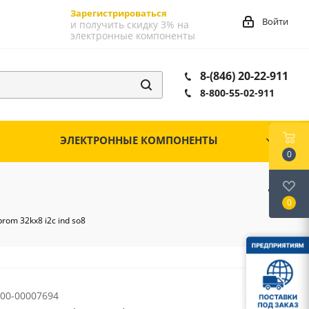
Зарегистрироваться
Войти
и получить скидку 3% на
электронные компоненты
8-(846) 20-22-911
8-800-55-02-911
ЭЛЕКТРОННЫЕ КОМПОНЕНТЫ
0
0
rom 32kx8 i2c ind so8
00-00007694