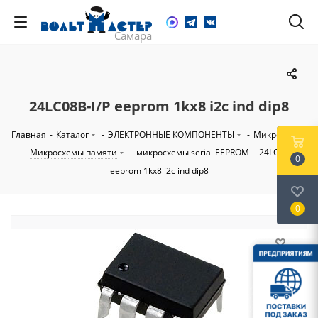
24LC08B-I/P eeprom 1kx8 i2c ind dip8
Главная
-
Каталог
-
ЭЛЕКТРОННЫЕ КОМПОНЕНТЫ
-
Микросхемы
-
Микросхемы памяти
-
микросхемы serial EEPROM
-
24LC08B-I/P
0
eeprom 1kx8 i2c ind dip8
0