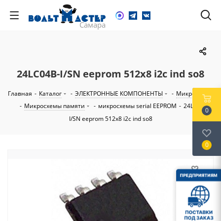
24LC04B-I/SN eeprom 512x8 i2c ind so8
Главная
-
Каталог
-
ЭЛЕКТРОННЫЕ КОМПОНЕНТЫ
-
Микросхемы
-
Микросхемы памяти
-
микросхемы serial EEPROM
-
24LC04B-
0
I/SN eeprom 512x8 i2c ind so8
0