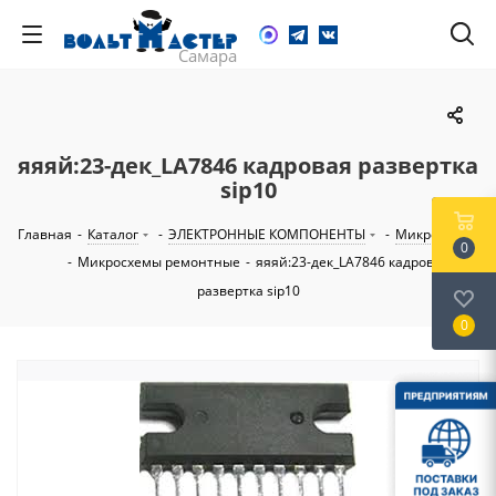
яяяй:23-дек_LA7846 кадровая развертка
sip10
Главная
-
Каталог
-
ЭЛЕКТРОННЫЕ КОМПОНЕНТЫ
-
Микросхемы
0
-
Микросхемы ремонтные
-
яяяй:23-дек_LA7846 кадровая
развертка sip10
0