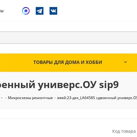
ты
ТОВАРЫ ДЛЯ ДОМА И ХОББИ
оенный универс.ОУ sip9
-
Микросхемы ремонтные
-
яяяй:23-дек_LA6458S сдвоенный универс.ОУ
Код товара