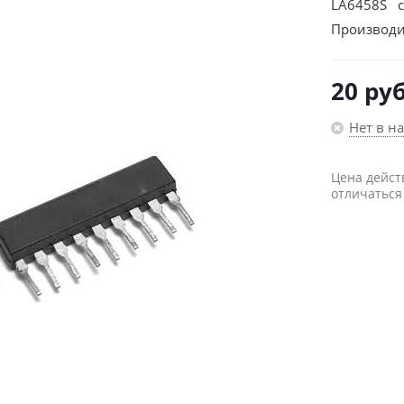
LA6458S с
Производи
20
руб
Нет в н
Цена дейст
отличаться