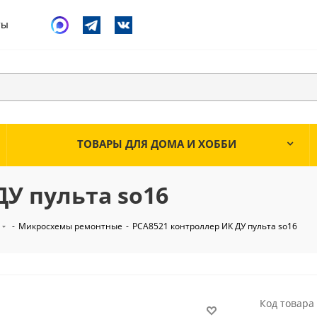
ты
ТОВАРЫ ДЛЯ ДОМА И ХОББИ
ДУ пульта so16
-
Микросхемы ремонтные
-
PCA8521 контроллер ИК ДУ пульта so16
Код товара