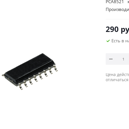
PCA8521 к
Производи
290
ру
Есть в 
Цена дейст
отличаться