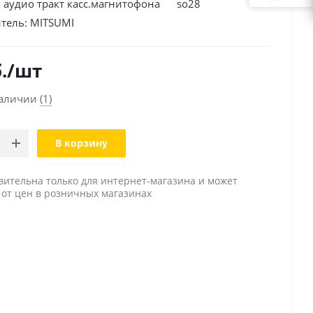
удио тракт касс.магнитофона so28
тель:
MITSUMI
.
/шт
наличии
(1)
В корзину
вительна только для интернет-магазина и может
 от цен в розничных магазинах