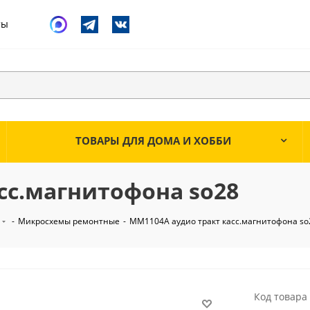
ты
ТОВАРЫ ДЛЯ ДОМА И ХОББИ
сс.магнитофона so28
-
Микросхемы ремонтные
-
MM1104A аудио тракт касс.магнитофона so
Код товара