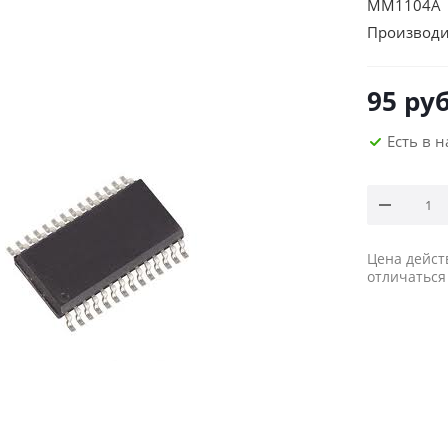
MM1104A а
Производи
95
руб
Есть в 
Цена дейст
отличаться