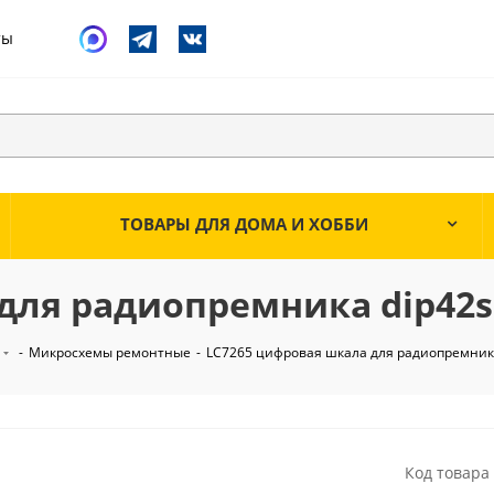
ты
ТОВАРЫ ДЛЯ ДОМА И ХОББИ
для радиопремника dip42s
-
Микросхемы ремонтные
-
LC7265 цифровая шкала для радиопремник
Код товара