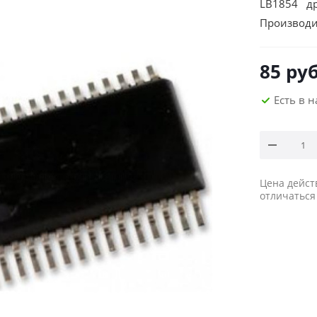
LB1854 др
Производи
85
руб
Есть в 
Цена дейст
отличаться