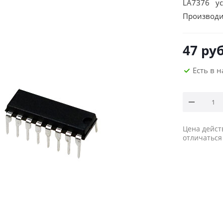
LA7376 ус
Производи
47
руб
Есть в 
Цена дейст
отличаться