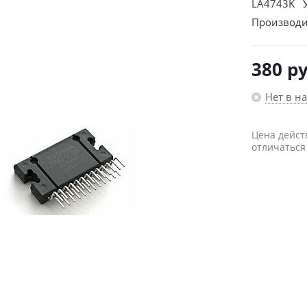
LA4743K 
Производи
380
ру
Нет в н
Цена дейст
отличаться