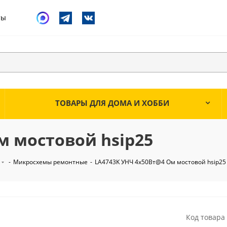
ты
ТОВАРЫ ДЛЯ ДОМА И ХОББИ
м мостовой hsip25
-
Микросхемы ремонтные
-
LA4743K УНЧ 4х50Вт@4 Ом мостовой hsip25
Код товара