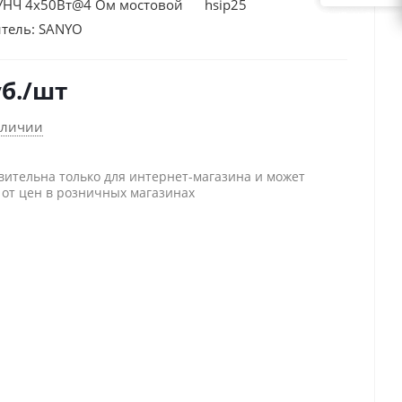
УНЧ 4х50Вт@4 Ом мостовой hsip25
тель:
SANYO
б.
/шт
аличии
вительна только для интернет-магазина и может
 от цен в розничных магазинах