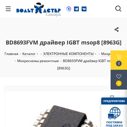
BD8693FVM драйвер IGBT msop8 [8963G]
Главная
-
Каталог
-
ЭЛЕКТРОННЫЕ КОМПОНЕНТЫ
-
Микросхемы
-
Микросхемы ремонтные
-
BD8693FVM драйвер IGBT msop8
0
[8963G]
0