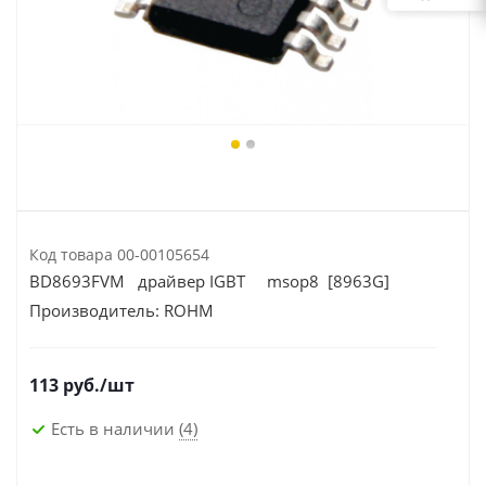
Код товара
00-00105654
BD8693FVM драйвер IGBT msop8 [8963G]
Производитель:
ROHM
113
руб.
/шт
Есть в наличии
(4)