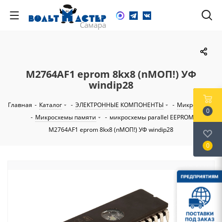
M2764AF1 eprom 8kх8 (nМОП!) УФ
windip28
Главная
-
Каталог
-
ЭЛЕКТРОННЫЕ КОМПОНЕНТЫ
-
Микросхемы
0
-
Микросхемы памяти
-
микросхемы parallel EEPROM
-
M2764AF1 eprom 8kх8 (nМОП!) УФ windip28
0