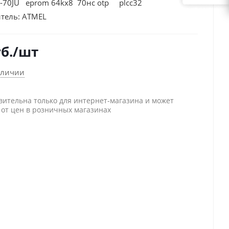
-70JU eprom 64kx8 70нс otp plcc32
тель:
ATMEL
б.
/шт
аличии
вительна только для интернет-магазина и может
 от цен в розничных магазинах