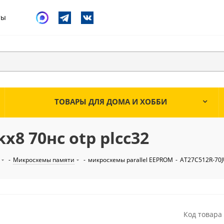
ты
ТОВАРЫ ДЛЯ ДОМА И ХОББИ
x8 70нс otp plcc32
-
Микросхемы памяти
-
микросхемы parallel EEPROM
-
AT27C512R-70JU
Код товара