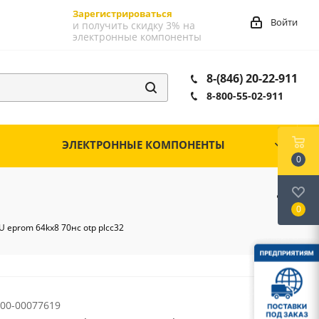
Зарегистрироваться
Войти
и получить скидку 3% на
электронные компоненты
8-(846) 20-22-911
8-800-55-02-911
ЭЛЕКТРОННЫЕ КОМПОНЕНТЫ
0
0
 eprom 64kx8 70нс otp plcc32
00-00077619