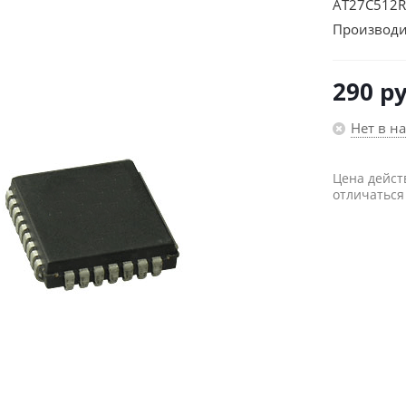
AT27C512R
Производи
290
ру
Нет в н
Цена дейст
отличаться