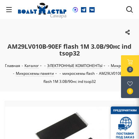
AM29LV010B-90EF flash 1M 3.0В/90нс ind
tsop32
Главная
-
Каталог
-
ЭЛЕКТРОННЫЕ КОМПОНЕНТЫ
-
Микросхемы
0
-
Микросхемы памяти
-
микросхемы flash
-
AM29LV010B-90EF
flash 1M 3.0В/90нс ind tsop32
0