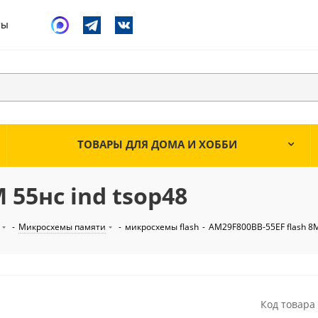
ты
ТОВАРЫ ДЛЯ ДОМА И ХОББИ
 55нс ind tsop48
-
Микросхемы памяти
-
микросхемы flash
-
AM29F800BB-55EF flash 8M
Код товара