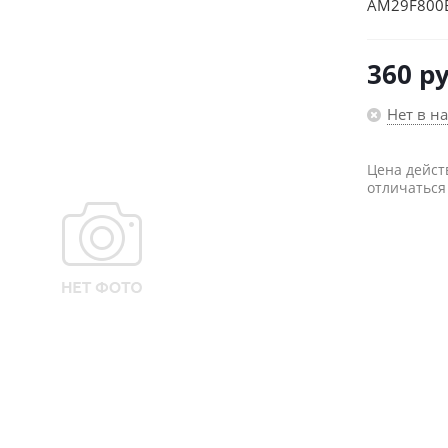
AM29F800B
360
ру
Нет в н
Цена дейст
отличаться