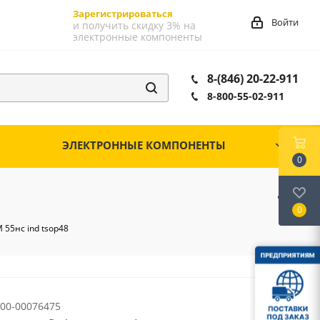
Зарегистрироваться
Войти
и получить скидку 3% на
электронные компоненты
8-(846) 20-22-911
8-800-55-02-911
ЭЛЕКТРОННЫЕ КОМПОНЕНТЫ
0
0
 55нс ind tsop48
00-00076475