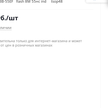
B-55EF flash 8M 55нс ind tsop48
б.
/шт
аличии
вительна только для интернет-магазина и может
 от цен в розничных магазинах